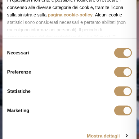
consenso alle diverse categorie dei cookie, tramite l'icona
sulla sinistra e sulla
pagina cookie-policy
. Alcuni cookie
statistici sono considerati necessari e pertanto abilitati (non
raccolgono informazioni personali). Il periodo di
conservazione dei dati statistici va da 14 a 26 mesi. E'
possibile richiederne la cancellazione scrivendo
S
a: privacy@cannavacciuologroup.it.
Necessari
e
Chiudendo questo banner tramite apposita X in alto a destra,
l
vengono accettati i cookie selezionati in quel momento.
e
Preferenze
z
i
o
Statistiche
n
e
Marketing
d
e
l
Mostra dettagli
c