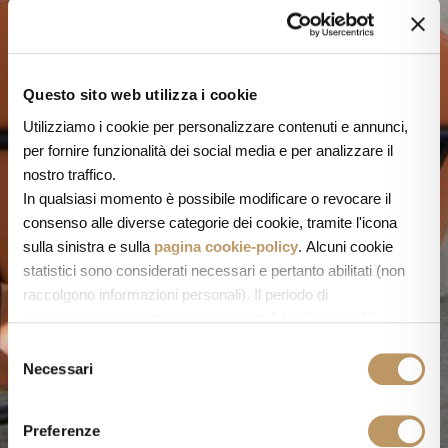
Questo sito web utilizza i cookie
Utilizziamo i cookie per personalizzare contenuti e annunci,
per fornire funzionalità dei social media e per analizzare il
nostro traffico.
In qualsiasi momento è possibile modificare o revocare il
consenso alle diverse categorie dei cookie, tramite l'icona
sulla sinistra e sulla
pagina cookie-policy
. Alcuni cookie
statistici sono considerati necessari e pertanto abilitati (non
raccolgono informazioni personali). Il periodo di
conservazione dei dati statistici va da 14 a 26 mesi. E'
possibile richiederne la cancellazione scrivendo
S
a: privacy@cannavacciuologroup.it.
Necessari
e
Chiudendo questo banner tramite apposita X in alto a destra,
l
vengono accettati i cookie selezionati in quel momento.
e
Preferenze
z