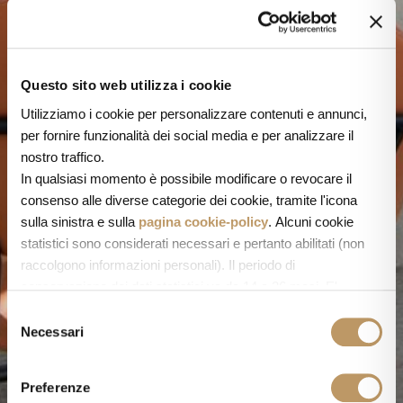
Questo sito web utilizza i cookie
Utilizziamo i cookie per personalizzare contenuti e annunci,
per fornire funzionalità dei social media e per analizzare il
nostro traffico.
In qualsiasi momento è possibile modificare o revocare il
consenso alle diverse categorie dei cookie, tramite l'icona
sulla sinistra e sulla
pagina cookie-policy
. Alcuni cookie
statistici sono considerati necessari e pertanto abilitati (non
raccolgono informazioni personali). Il periodo di
conservazione dei dati statistici va da 14 a 26 mesi. E'
possibile richiederne la cancellazione scrivendo
S
a: privacy@cannavacciuologroup.it.
Necessari
e
Chiudendo questo banner tramite apposita X in alto a destra,
l
vengono accettati i cookie selezionati in quel momento.
e
Preferenze
z